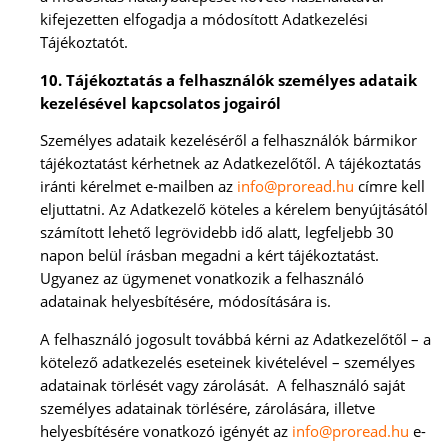
kifejezetten elfogadja a módosított Adatkezelési
Tájékoztatót.
10. Tájékoztatás a felhasználók személyes adataik
kezelésével kapcsolatos jogairól
Személyes adataik kezeléséről a felhasználók bármikor
tájékoztatást kérhetnek az Adatkezelőtől. A tájékoztatás
iránti kérelmet e-mailben az
info@proread.hu
címre kell
eljuttatni. Az Adatkezelő köteles a kérelem benyújtásától
számított lehető legrövidebb idő alatt, legfeljebb 30
napon belül írásban megadni a kért tájékoztatást.
Ugyanez az ügymenet vonatkozik a felhasználó
adatainak helyesbítésére, módosítására is.
A felhasználó jogosult továbbá kérni az Adatkezelőtől – a
kötelező adatkezelés eseteinek kivételével – személyes
adatainak törlését vagy zárolását. A felhasználó saját
személyes adatainak törlésére, zárolására, illetve
helyesbítésére vonatkozó igényét az
info@proread.hu
e-