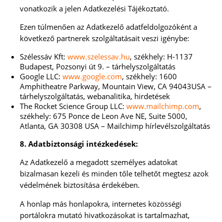
vonatkozik a jelen Adatkezelési Tájékoztató.
Ezen túlmenően az Adatkezelő adatfeldolgozóként a
következő partnerek szolgáltatásait veszi igénybe:
Szélessáv Kft:
www.szelessav.hu
, székhely: H-1137
Budapest, Pozsonyi út 9. – tárhelyszolgáltatás
Google LLC:
www.google.com
, székhely: 1600
Amphitheatre Parkway, Mountain View, CA 94043USA –
tárhelyszolgáltatás, webanalitika, hirdetések
The Rocket Science Group LLC:
www.mailchimp.com
,
székhely: 675 Ponce de Leon Ave NE, Suite 5000,
Atlanta, GA 30308 USA – Mailchimp hírlevélszolgáltatás
8. Adatbiztonsági intézkedések:
Az Adatkezelő a megadott személyes adatokat
bizalmasan kezeli és minden tőle telhetőt megtesz azok
védelmének biztosítása érdekében.
A honlap más honlapokra, internetes közösségi
portálokra mutató hivatkozásokat is tartalmazhat,