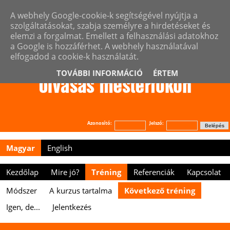
A webhely Google-cookie-k segítségével nyújtja a
szolgáltatásokat, szabja személyre a hirdetéseket és
elemzi a forgalmat. Emellett a felhasználási adatokhoz
a Google is hozzáférhet. A webhely használatával
elfogadod a cookie-k használatát.
TOVÁBBI INFORMÁCIÓ
ÉRTEM
Azonosító:
Jelszó:
Magyar
English
Kezdőlap
Mire jó?
Tréning
Referenciák
Kapcsolat
Játék
Módszer
A kurzus tartalma
Következő tréning
Igen, de...
Jelentkezés