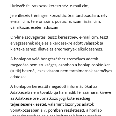
Hírlevél: feliratkozás: keresztnév, e-mail cím;
Jelentkezés tréningre, konzultációra, tanácsadásra: név,
e-mail cím, telefonszám, postacím, számlázási cím,
vállalkozás esetén adószám.
On-line szövegértési teszt: keresztnév, e-mail cím, teszt
elvégzésének ideje és a kérdésekre adott válaszok (a
kiértékeléshez, illetve az eredmények elküldéséhez).
A honlapon való böngészéshez személyes adatok
megadása nem szükséges, azonban a honlap cookie-kat
(sütik) használ, ezek viszont nem tartalmaznak személyes
adatokat.
A honlapon keresztül megadott információkat az
Adatkezelő nem továbbítja harmadik fél számára, kivéve
az Adatkezelőre vonatkozó jogi kötelezettség
teljesítésének esetét, valamint bizonyos adatok
vonatkozásában a 7. pontban részletezett, a honlap