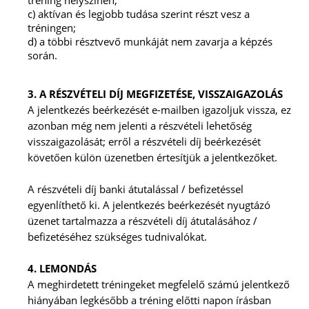
tréning helyszínén;
c) aktívan és legjobb tudása szerint részt vesz a
tréningen;
d) a többi résztvevő munkáját nem zavarja a képzés
során.
3. A RÉSZVÉTELI DÍJ MEGFIZETÉSE, VISSZAIGAZOLÁS
A jelentkezés beérkezését e-mailben igazoljuk vissza, ez
azonban még nem jelenti a részvételi lehetőség
visszaigazolását; erről a részvételi díj beérkezését
követően külön üzenetben értesítjük a jelentkezőket.
A részvételi díj banki átutalással / befizetéssel
egyenlíthető ki. A jelentkezés beérkezését nyugtázó
üzenet tartalmazza a részvételi díj átutalásához /
befizetéséhez szükséges tudnivalókat.
4. LEMONDÁS
A meghirdetett tréningeket megfelelő számú jelentkező
hiányában legkésőbb a tréning előtti napon írásban