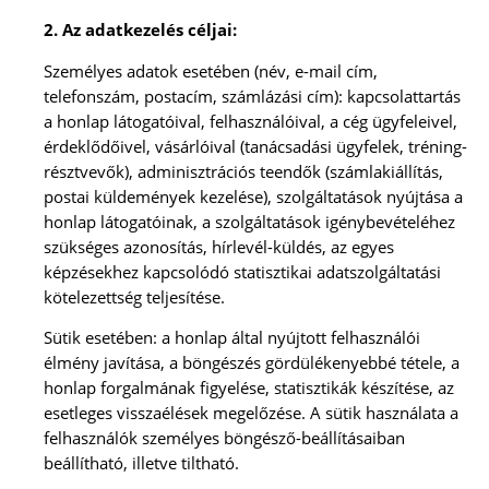
2. Az adatkezelés céljai:
Személyes adatok esetében (név, e-mail cím,
telefonszám, postacím, számlázási cím): kapcsolattartás
a honlap látogatóival, felhasználóival, a cég ügyfeleivel,
érdeklődőivel, vásárlóival (tanácsadási ügyfelek, tréning-
résztvevők), adminisztrációs teendők (számlakiállítás,
postai küldemények kezelése), szolgáltatások nyújtása a
honlap látogatóinak, a szolgáltatások igénybevételéhez
szükséges azonosítás, hírlevél-küldés, az egyes
képzésekhez kapcsolódó statisztikai adatszolgáltatási
kötelezettség teljesítése.
Sütik esetében: a honlap által nyújtott felhasználói
élmény javítása, a böngészés gördülékenyebbé tétele, a
honlap forgalmának figyelése, statisztikák készítése, az
esetleges visszaélések megelőzése. A sütik használata a
felhasználók személyes böngésző-beállításaiban
beállítható, illetve tiltható.