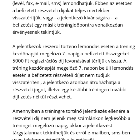
(levél, fax, e-mail, sms) lemondhatjuk. Ebben az esetben
a befizetett részvételi díjakat teljes mértékben
visszatérítjük, vagy - a jelentkező kívánságára - a
befizetést egy másik tréningidőpontra vonatkozóan
érvényesnek tekintjük.
A jelentkezők részéről történő lemondás esetén a tréning
kezdőnapját megelőző 7. napig a befizetett összegeket
5000 Ft regisztrációs díj levonásával térítjük vissza. A
tréning kezdőnapját megelőző 7. napon belüli lemondás
esetén a befizetett részvételi díjat nem tudjuk
visszatéríteni, a jelentkező azonban átruházhatja a
részvételi jogot, illetve egy későbbi tréningen további
díjfizetés nélkül részt vehet.
Amennyiben a tréningre történő jelentkezés ellenére a
részvételi díj nem jelenik meg számlánkon legkésőbb a
tréninget megelőző napig, akkor a jelentkezést
tárgytalannak tekinthetjük és erről e-mailben, sms-ben
vagy telefonon értesítjük a jelentkezőt.