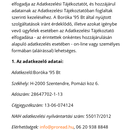
elfogadja az Adatkezelési Tájékoztatót, és hozzájárul
adatainak az Adatkezelési Tájékoztatóban foglaltak
szerinti kezeléséhez. A Boróka '95 Bt
által nyújtott
szolgáltatások iránt érdeklődő, illetve azokat igénybe
vevő ügyfelek esetében az Adatkezelési Tájékoztató
elfogadása -
az érintettek önkéntes hozzájárulásán
alapuló adatkezelés esetében -
on-line vagy személyes
formában (aláírással) lehetséges.
1. Az adatkezelő adatai:
Adatkezelő:
Boróka '95 Bt
Székhely:
H-2000 Szentendre, Pomázi köz 6.
Adószám:
28647702-1-13
Cégjegyzékszám:
13-06-074124
NAIH adatkezelési nyilvántartási szám:
55017/2012
Elérhetőségek:
info@proread.hu
, 06 20 938 8848