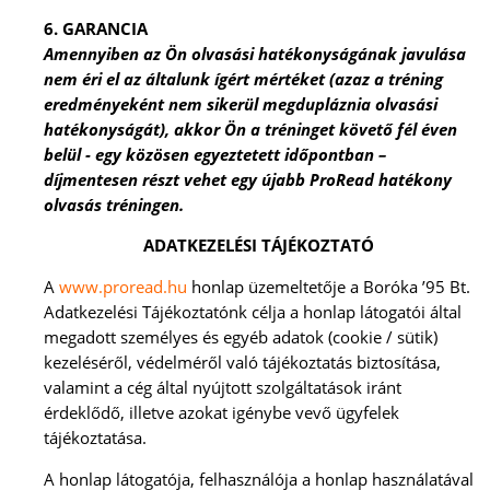
6. GARANCIA
Amennyiben az Ön olvasási hatékonyságának javulása
nem éri el az általunk ígért mértéket (azaz a tréning
eredményeként nem sikerül megdupláznia olvasási
hatékonyságát), akkor Ön a tréninget követő fél éven
belül - egy közösen egyeztetett időpontban –
díjmentesen részt vehet egy újabb ProRead hatékony
olvasás tréningen.
ADATKEZELÉSI TÁJÉKOZTATÓ
A
www.proread.hu
honlap üzemeltetője a Boróka ’95 Bt.
Adatkezelési Tájékoztatónk célja a honlap látogatói által
megadott személyes és egyéb adatok (cookie / sütik)
kezeléséről, védelméről
való tájékoztatás biztosítása,
valamint a cég
által nyújtott szolgáltatások iránt
érdeklődő, illetve azokat igénybe vevő ügyfelek
tájékoztatása.
A honlap látogatója, felhasználója a honlap használatával