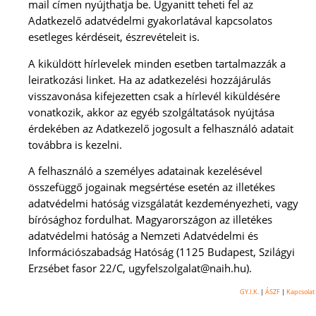
mail címen nyújthatja be. Ugyanitt teheti fel az
Adatkezelő adatvédelmi gyakorlatával kapcsolatos
esetleges kérdéseit, észrevételeit is.
A kiküldött hírlevelek minden esetben tartalmazzák a
leiratkozási linket. Ha az adatkezelési hozzájárulás
visszavonása kifejezetten csak a hírlevél kiküldésére
vonatkozik, akkor az egyéb szolgáltatások nyújtása
érdekében az Adatkezelő jogosult a felhasználó adatait
továbbra is kezelni.
A felhasználó a személyes adatainak kezelésével
összefüggő jogainak megsértése esetén az illetékes
adatvédelmi hatóság vizsgálatát kezdeményezheti, vagy
bírósághoz fordulhat. Magyarországon az illetékes
adatvédelmi hatóság a Nemzeti Adatvédelmi és
Információszabadság Hatóság (1125 Budapest, Szilágyi
Erzsébet fasor 22/C,
ugyfelszolgalat@naih.hu).
GY.I.K.
|
ÁSZF
|
Kapcsolat