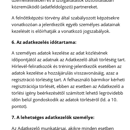
üzemeltetésében és a szolgáltatások biztosításában
közreműködő (adatfeldolgozó) partnereket.
A felnőttképzési törvény által szabályozott képzésekre
vonatkozóan a jelentkezők egyéb személyes adatainak
kezelését is előírhatják a vonatkozó jogszabályok.
6. Az adatkezelés időtartama:
A személyes adatok kezelése az adat közlésének
időpontjától az adatnak az Adatkezelő általi törléséig tart.
Hírlevél-feliratkozók és tréning-jelentkezők esetében az
adatok kezelése a hozzájárulás visszavonásáig, azaz a
regisztráció törléséig tart. A felhasználó bármikor kérheti
regisztrációja törlését, ebben az esetben az Adatkezelő a
törlési igény beérkezésétől számított lehető legrövidebb
időn belül gondoskodik az adatok törléséről (ld. a 10.
pontot).
7. A lehetséges adatkezelők személye:
Az Adatkezelő munkatársai, akikre minden esetben