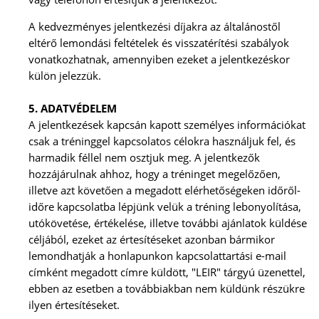
A kedvezményes jelentkezési díjakra az általánostől
eltérő lemondási feltételek és visszatérítési szabályok
vonatkozhatnak, amennyiben ezeket a jelentkezéskor
külön jelezzük.
5. ADATVÉDELEM
A jelentkezések kapcsán kapott személyes információkat
csak a tréninggel kapcsolatos célokra használjuk fel, és
harmadik féllel nem osztjuk meg. A jelentkezők
hozzájárulnak ahhoz, hogy a tréninget megelőzően,
illetve azt követően a megadott elérhetőségeken időről-
időre kapcsolatba lépjünk velük a tréning lebonyolítása,
utókövetése, értékelése, illetve további ajánlatok küldése
céljából, ezeket az értesítéseket azonban bármikor
lemondhatják a honlapunkon kapcsolattartási e-mail
címként megadott címre küldött, "LEIR" tárgyú üzenettel,
ebben az esetben a továbbiakban nem küldünk részükre
ilyen értesítéseket.